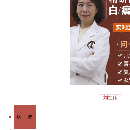
刘红伟
职 称