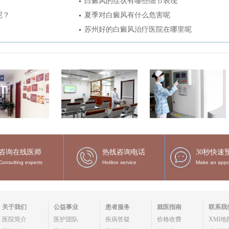
白癜风的症状有哪些细节表现
呢？
夏季对白癜风有什么危害呢
苏州好的白癜风治疗医院在哪里呢
咨询在线医师
热线咨询电话
30秒快速
Consulting experts
Hotline service
Make an appo
关于我们
公益事业
患者服务
就医指南
联系我
医院简介
医护团队
疾病答疑
价格收费
XMl地