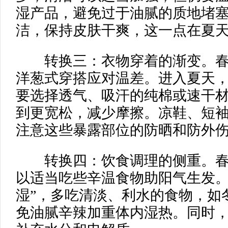
湿产品，避免过于油腻的质地堵
洁，保持皮肤干爽，这一点在夏
转换三：衣物穿着的渐变。春天
洋葱式穿搭应对温差。进入夏天
要选择透气、吸汗的纯棉或速干
到更宽松，减少摩擦。凉鞋、短
注意这些暴露部位的防晒和防外
转换四：饮食调理的侧重。春天
以适当吃些辛温食物助阳气生发。
湿”，多吃清淡、利水的食物，如
免油腻辛辣加重体内湿热。同时